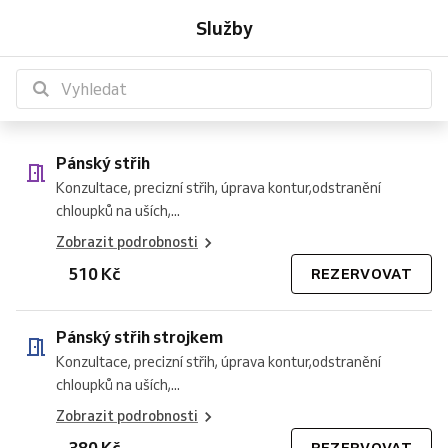
střih
střih
střih
strojkem
vousů
střih
střih
hlavy
střih
+
Služby
strojkem
+
+
(
(dlouhé
(
+
vousy
úprava
úprava
Do
vlasy,
15
masáž
+
vousů
vousů
10
mullet
min
hlavy
masáž
let
)
)
(
hlavy
)
15
(15
min)
min)
Pánský střih
Konzultace, precizní střih, úprava kontur,odstranění
chloupků na uších,...
Zobrazit podrobnosti
510 Kč
REZERVOVAT
Pánský střih strojkem
Konzultace, precizní střih, úprava kontur,odstranění
chloupků na uších,...
Zobrazit podrobnosti
380 Kč
REZERVOVAT