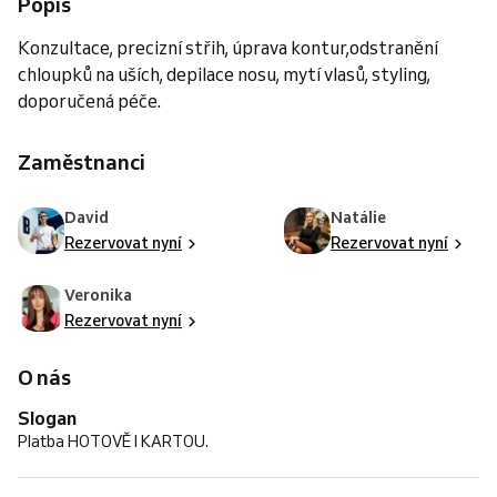
Popis
Konzultace, precizní střih, úprava kontur,odstranění
chloupků na uších, depilace nosu, mytí vlasů, styling,
doporučená péče.
Zaměstnanci
David
Natálie
Rezervovat nyní
Rezervovat nyní
Veronika
Rezervovat nyní
O nás
Slogan
Platba HOTOVĚ I KARTOU.