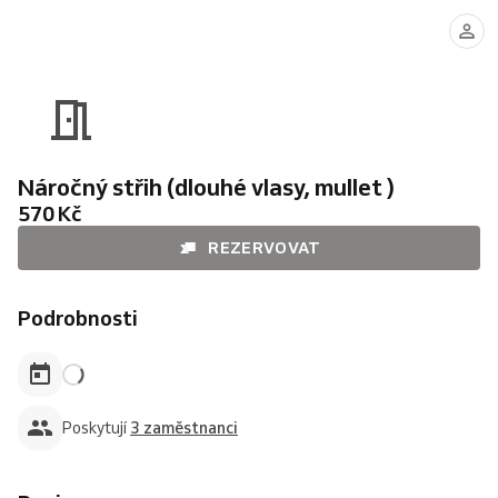
David
Veronika
Natálie
Náročný střih (dlouhé vlasy, mullet )
570 Kč
REZERVOVAT
Podrobnosti
Poskytují
3 zaměstnanci